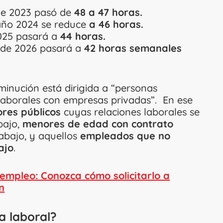
o de 2023 pasó de
48 a 47 horas.
 año 2024 se reduce
a 46 horas.
2025 pasará a
44 horas.
io de 2026 pasará a
42 horas semanales
minución está dirigida a “personas
 laborales con empresas privadas”. En ese
res públicos
cuyas relaciones laborales se
bajo,
menores de edad con contrato
rabajo, y aquellos
empleados que no
ajo
.
empleo: Conozca cómo solicitarlo a
n
a laboral?