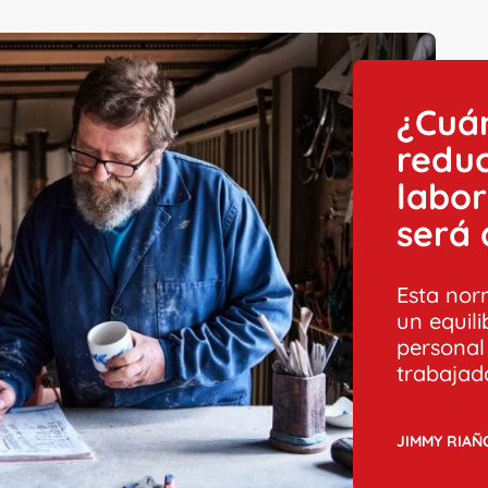
¿Cuán
reduc
labor
será 
Esta nor
un equili
personal 
trabajad
JIMMY RIAÑ