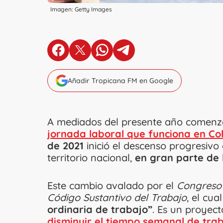
Imagen: Getty Images
en Facebook
en X
en Whatsapp
en Telegram
Añadir Tropicana FM en Google
A mediados del presente año comenza
jornada laboral que funciona en Co
de 2021
inició el descenso progresivo
territorio nacional,
en gran parte de 
Este cambio avalado por el
Congreso 
Código Sustantivo del Trabajo
, el cua
ordinaria de trabajo”
. Es un proyect
disminuir el tiempo semanal de trab