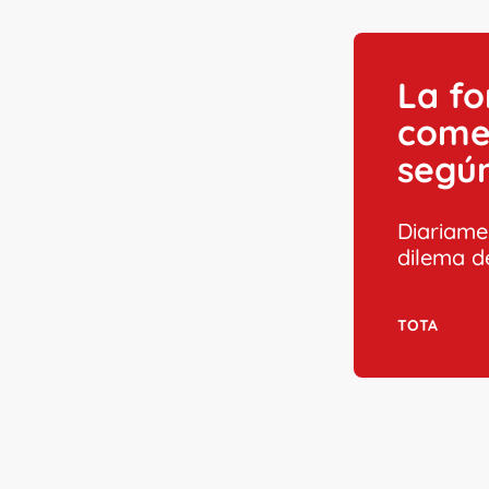
La f
come
según
Diariame
dilema 
TOTA