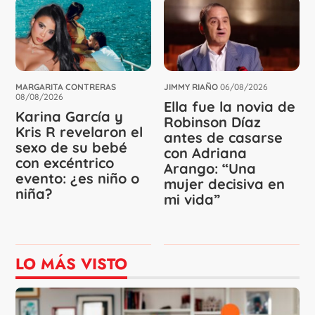
MARGARITA CONTRERAS
JIMMY RIAÑO
06/08/2026
08/08/2026
Ella fue la novia de
Karina García y
Robinson Díaz
Kris R revelaron el
antes de casarse
sexo de su bebé
con Adriana
con excéntrico
Arango: “Una
evento: ¿es niño o
mujer decisiva en
niña?
mi vida”
LO MÁS VISTO