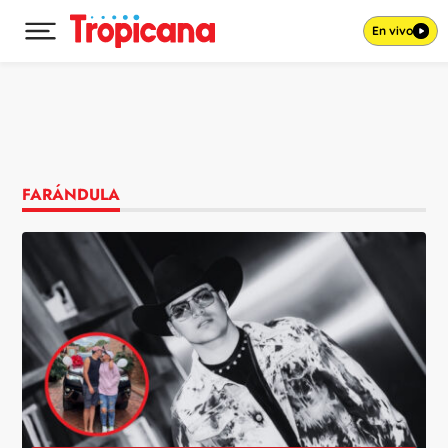
En vivo
Desplegar menú principal
Ir al contenido
FARÁNDULA