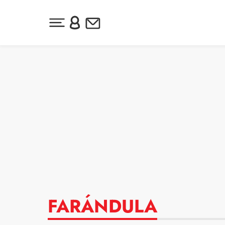
Desplegar menú principal
Inicia sesión o regístrate
Newsletter
Ir al contenido
FARÁNDULA