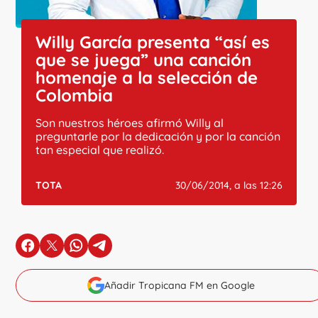
Willy García presenta “así es
que se juega” una canción
homenaje a la selección de
Colombia
Son nuestros héroes afirmó Willy al
preguntarle por la dedicación y por la canción
tan especial que realizó.
TOTA
30/06/2014, a las 12:26
en Facebook
en X
en Whatsapp
en Telegram
Añadir Tropicana FM en Google