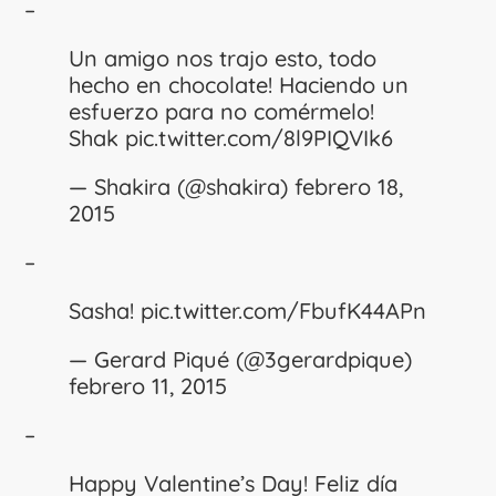
–
Un amigo nos trajo esto, todo
hecho en chocolate! Haciendo un
esfuerzo para no comérmelo!
Shak
pic.twitter.com/8l9PIQVIk6
— Shakira (@shakira)
febrero 18,
2015
–
Sasha!
pic.twitter.com/FbufK44APn
— Gerard Piqué (@3gerardpique)
febrero 11, 2015
–
Happy Valentine’s Day! Feliz día