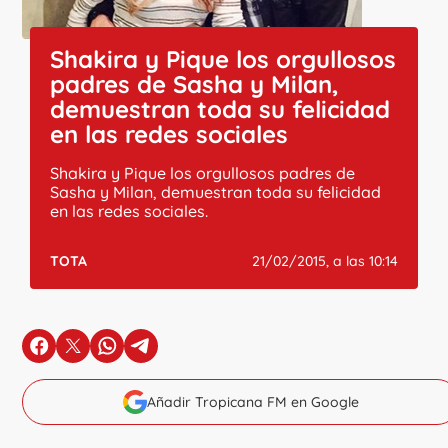
Shakira y Pique los orgullosos
padres de Sasha y Milan,
demuestran toda su felicidad
en las redes sociales
Shakira y Pique los orgullosos padres de
Sasha y Milan, demuestran toda su felicidad
en las redes sociales.
TOTA
21/02/2015, a las 10:14
en Facebook
en X
en Whatsapp
en Telegram
Añadir Tropicana FM en Google