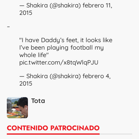
— Shakira (@shakira)
febrero 11,
2015
–
"I have Daddy’s feet, it looks like
I’ve been playing football my
whole life"
pic.twitter.com/x8tqWlqPJU
— Shakira (@shakira)
febrero 4,
2015
Tota
CONTENIDO PATROCINADO