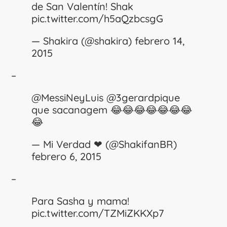
de San Valentín! Shak
pic.twitter.com/h5aQzbcsgG
— Shakira (@shakira)
febrero 14,
2015
–
@MessiNeyLuis
@3gerardpique
que sacanagem 😂😂😂😂😂😂😂
😂
— Mi Verdad ❤ (@ShakifanBR)
febrero 6, 2015
–
Para Sasha y mama!
pic.twitter.com/TZMiZKKXp7