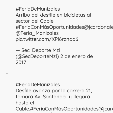
#FeriaDeManizales
Arribo del desfile en bicicletas al
sector del Cable.
#FeriaConMásOportunidades
@jcardonal
@Feria_Manizales
pic.twitter.com/XPl6rzndq6
— Sec. Deporte Mzl
(@SecDeporteMzl)
2 de enero de
2017
–
#FeriaDeManizales
Desfile avanza por la carrera 21,
tomará Av. Santander y llegará
hasta el
Cable.
#FeriaConMásOportunidades
@jcar