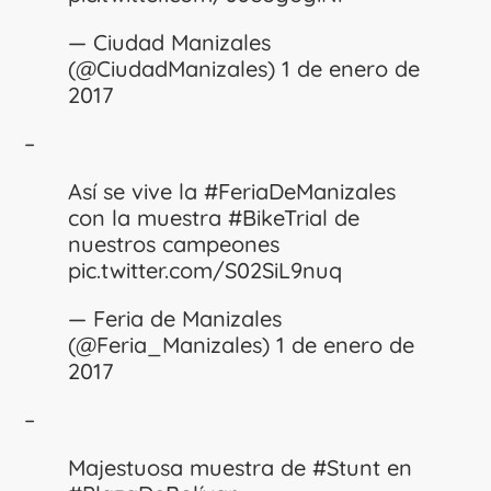
— Ciudad Manizales
(@CiudadManizales)
1 de enero de
2017
–
Así se vive la
#FeriaDeManizales
con la muestra
#BikeTrial
de
nuestros campeones
pic.twitter.com/S02SiL9nuq
— Feria de Manizales
(@Feria_Manizales)
1 de enero de
2017
–
Majestuosa muestra de
#Stunt
en