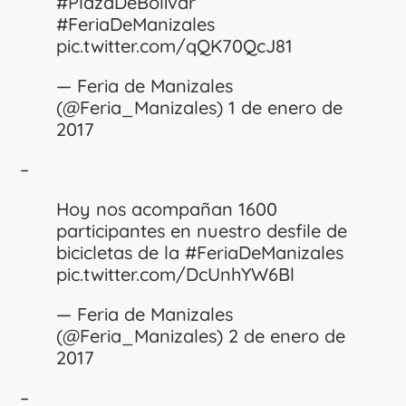
#PlazaDeBolívar
#FeriaDeManizales
pic.twitter.com/qQK70QcJ81
— Feria de Manizales
(@Feria_Manizales)
1 de enero de
2017
–
Hoy nos acompañan 1600
participantes en nuestro desfile de
bicicletas de la
#FeriaDeManizales
pic.twitter.com/DcUnhYW6Bl
— Feria de Manizales
(@Feria_Manizales)
2 de enero de
2017
–