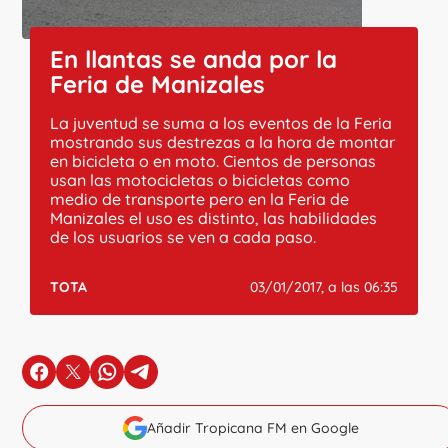
En llantas se anda por la
Feria de Manizales
La juventud se suma a los eventos de la Feria
mostrando sus destrezas a la hora de montar
en bicicleta o en moto. Cientos de personas
usan las motocicletas o bicicletas como
medio de transporte pero en la Feria de
Manizales el uso es distinto, las habilidades
de los usuarios se ven a cada paso.
TOTA
03/01/2017, a las 06:35
en Facebook
en X
en Whatsapp
en Telegram
Añadir Tropicana FM en Google