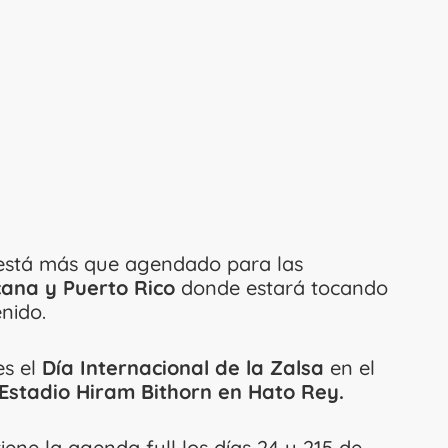
stá más que agendado para las
ana y Puerto Rico
donde estará tocando
nido.
es el
Día Internacional de la Zalsa
en el
Estadio Hiram Bithorn en Hato Rey.
ene la agenda full los días 24 y 215 de