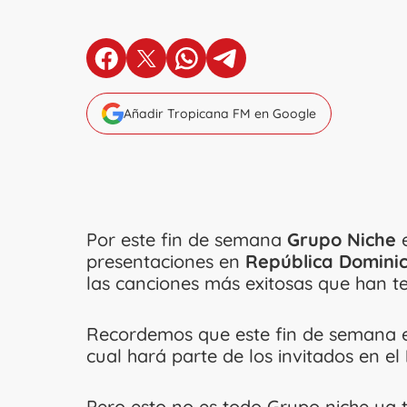
en Facebook
en X
en Whatsapp
en Telegram
Añadir Tropicana FM en Google
Por este fin de semana
Grupo Niche
e
presentaciones en
República Dominic
las canciones más exitosas que han te
Recordemos que este fin de semana 
cual hará parte de los invitados en el
Pero esto no es todo Grupo niche ya ti