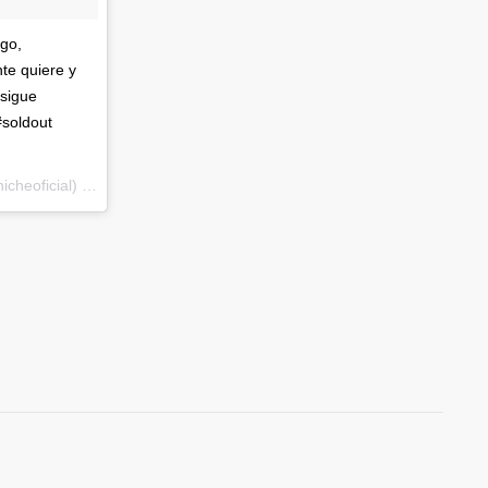
go,
te quiere y
osigue
#soldout
Una publicación compartida de Grupo Niche (@gruponicheoficial) el
16 de Mar de 2017 a la(s) 7:51 PDT