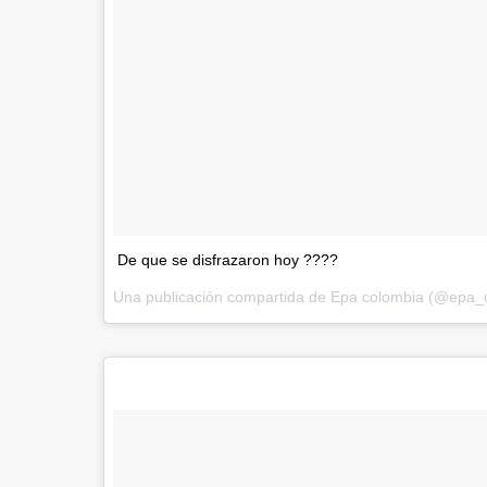
De que se disfrazaron hoy ????
Una publicación compartida de Epa colombia (@epa_