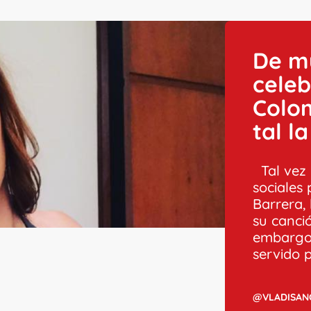
De mu
celeb
Colom
tal l
Tal vez 
sociales
Barrera,
su canci
embargo 
servido p
@VLADISAN