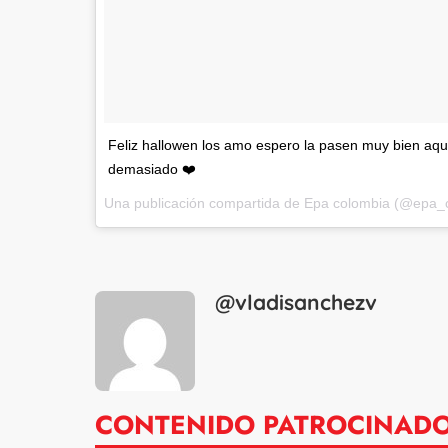
Feliz hallowen los amo espero la pasen muy bien aqu
demasiado ❤️
Una publicación compartida de Epa colombia (@epa_
@vladisanchezv
CONTENIDO PATROCINAD