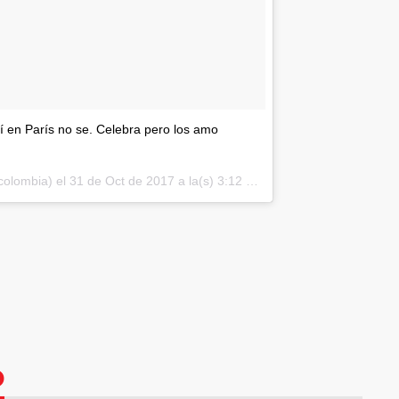
í en París no se. Celebra pero los amo
colombia) el
31 de Oct de 2017 a la(s) 3:12 PDT
O