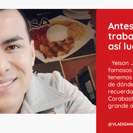
Antes
traba
así l
Yeison J
famosos 
tenemos 
de dónde
recuerda
Corabast
grande de
@VLADISAN