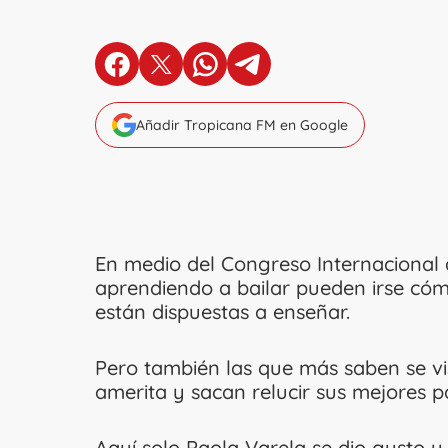
en Facebook
en X
en Whatsapp
en Telegram
Añadir Tropicana FM en Google
En medio del Congreso Internacional d
aprendiendo a bailar pueden irse cóm
están dispuestas a enseñar.
Pero también las que más saben se v
amerita y sacan relucir sus mejores p
Aquí solo Paola Varela se dio gusto 