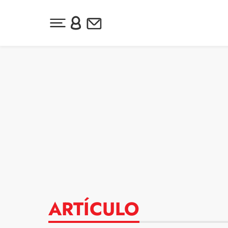
Desplegar menú principal
Inicia sesión o regístrate
Newsletter
Ir al contenido
ARTÍCULO