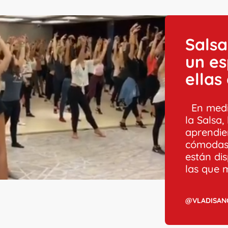
Salsa
un es
ellas
En medio
la Salsa,
aprendie
cómodas 
están di
las que m
@VLADISAN