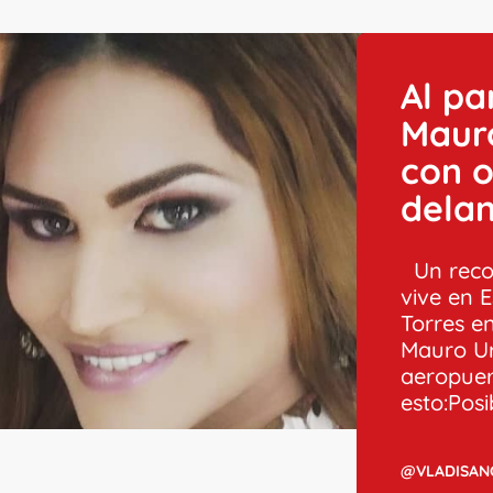
Al pa
Maur
con 
delan
Un reco
vive en 
Torres e
Mauro Urq
aeropuer
esto:Posi
@VLADISAN