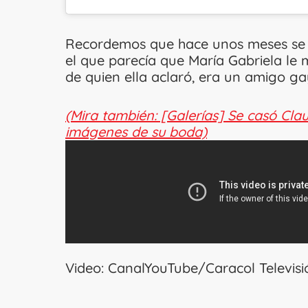
Recordemos que hace unos meses se p
el que parecía que María Gabriela le 
de quien ella aclaró, era un amigo g
(Mira también: [Galerías] Se casó Cla
imágenes de su boda)
Video: CanalYouTube/Caracol Televisi