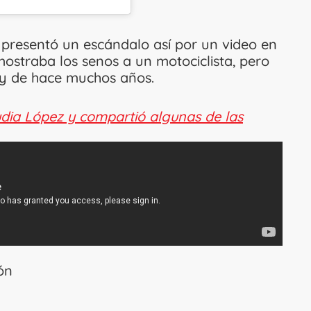
resentó un escándalo así por un video en
mostraba los senos a un motociclista, pero
ay de hace muchos años.
udia López y compartió algunas de las
ón