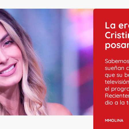
La er
Crist
posa
Sabemos
sueñan c
que su b
televisi
el progr
Reciente
dio a la t
MMOLINA