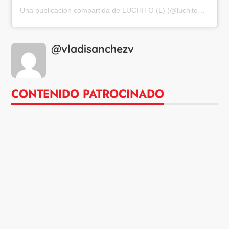
Una publicación compartida de
LUCHITO (L)
(@luchitohumor) el
@vladisanchezv
CONTENIDO PATROCINADO