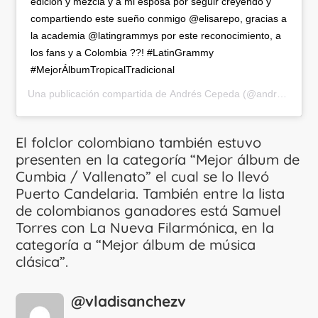
edición y mezcla y a mi esposa por seguir creyendo y
compartiendo este sueño conmigo @elisarepo, gracias a
la academia @latingrammys por este reconocimiento, a
los fans y a Colombia ??! #LatinGrammy
#MejorÁlbumTropicalTradicional
Una publicación compartida de
Andrés Cepeda
(@andrescepeda) el
El folclor colombiano también estuvo
presenten en la categoría “Mejor álbum de
Cumbia / Vallenato” el cual se lo llevó
Puerto Candelaria. También entre la lista
de colombianos ganadores está Samuel
Torres con La Nueva Filarmónica, en la
categoría a “Mejor álbum de música
clásica”.
@vladisanchezv