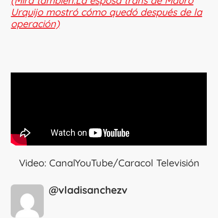
(Mira también:La esposa trans de Mauro
Urquijo mostró cómo quedó después de la
operación)
Video: CanalYouTube/Caracol Televisión
@vladisanchezv