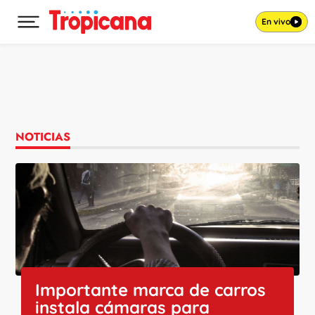
En vivo
Desplegar menú principal
Ir al contenido
NOTICIAS
Importante marca de carros
instala cámaras para