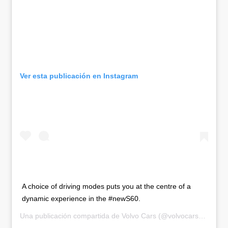
Ver esta publicación en Instagram
A choice of driving modes puts you at the centre of a
dynamic experience in the #newS60.
Una publicación compartida de
Volvo Cars
(@volvocars) el
22 E