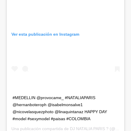
Ver esta publicación en Instagram
#MEDELLIN @provocame_ #NATALIAPARIS
@hernanboteroph @isabelmonsalve1
@nicovelasquezphoto @linaquintanaz HAPPY DAY
#model #sexymodel #paisas #COLOMBIA
Una publicación compartida de
DJ NATALIA PARIS ?
(@nataliaparismodel) el