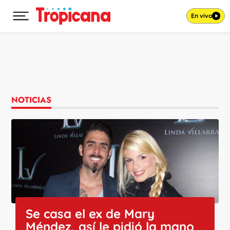
En vivo
Desplegar menú principal
Ir al contenido
NOTICIAS
Se casa el ex de Mary
Méndez, así le pidió la mano