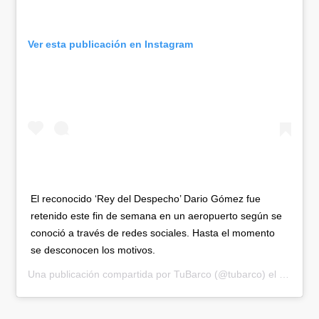
Ver esta publicación en Instagram
El reconocido ‘Rey del Despecho’ Dario Gómez fue
retenido este fin de semana en un aeropuerto según se
conoció a través de redes sociales. Hasta el momento
se desconocen los motivos.
Una publicación compartida por
TuBarco
(@tubarco) el
8 de Jul