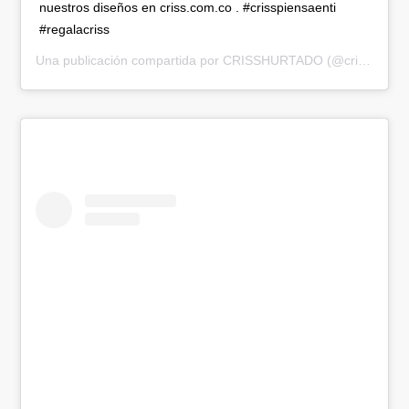
nuestros diseños en criss.com.co . #crisspiensaenti
#regalacriss
Una publicación compartida por
CRISSHURTADO
(@crisshurtado) el