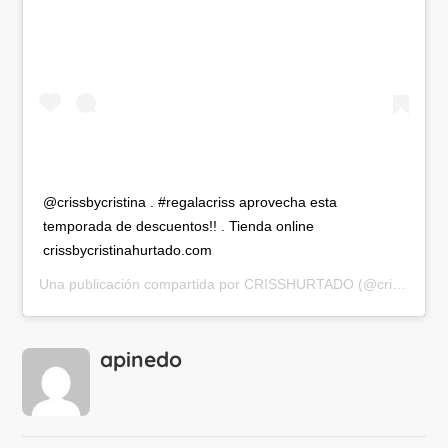
@crissbycristina . #regalacriss aprovecha esta
temporada de descuentos!! . Tienda online
crissbycristinahurtado.com
Una publicación compartida por
CRISSHURTADO
(@crisshurtado) el
apinedo