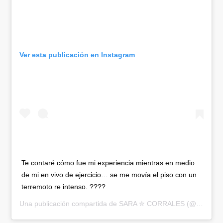
Ver esta publicación en Instagram
Te contaré cómo fue mi experiencia mientras en medio
de mi en vivo de ejercicio… se me movía el piso con un
terremoto re intenso. ????
Una publicación compartida de
SARA ✮ CORRALES
(@saracorrales) el