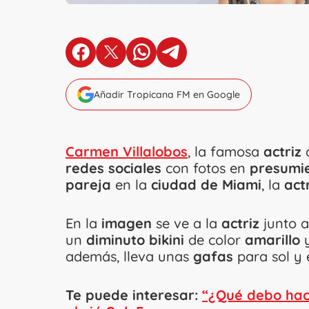
en Facebook
en X
en Whatsapp
en Telegram
Añadir Tropicana FM en Google
Carmen Villalobos
, la famosa
actriz
redes sociales
con fotos en
presumi
pareja
en la
ciudad de Miami
, la
act
En la
imagen
se ve a la
actriz
junto 
un
diminuto bikini
de color
amarillo
además, lleva unas
gafas
para sol y
Te puede interesar:
“¿Qué debo hace