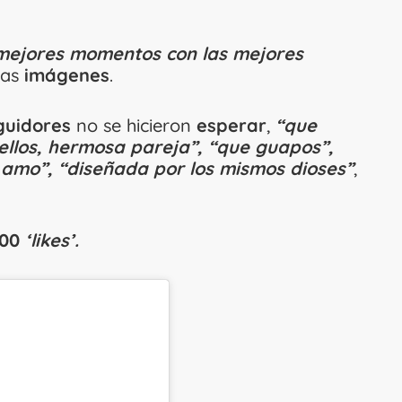
 mejores momentos con las mejores
las
imágenes
.
guidores
no se hicieron
esperar
,
“que
ellos, hermosa pareja”, “que guapos”,
 amo”, “diseñada por los mismos dioses”
,
000
‘likes’.