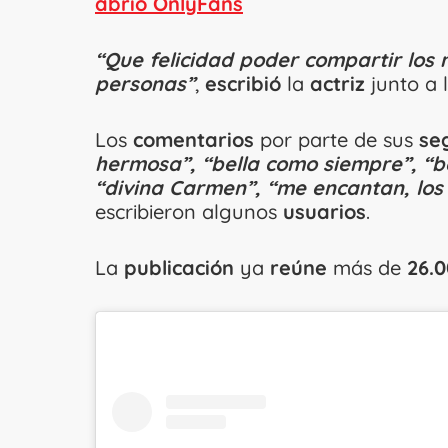
abrió OnlyFans
“Que felicidad poder compartir los
personas”
,
escribió
la
actriz
junto a 
Los
comentarios
por parte de sus
se
hermosa”, “bella como siempre”, “b
“divina Carmen”, “me encantan, los
escribieron algunos
usuarios
.
La
publicación
ya
reúne
más de
26.