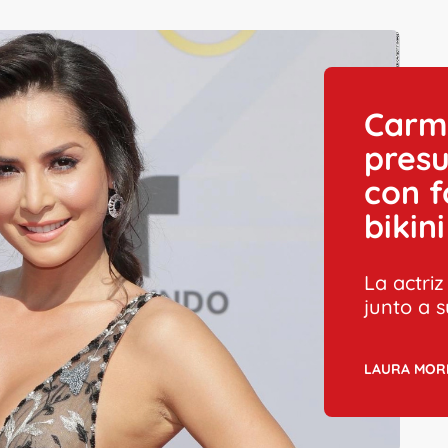
Carme
pres
con f
bikini
La actri
junto a 
LAURA MOR