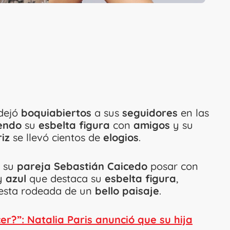
dejó
boquiabiertos
a sus
seguidores
en las
endo
su
esbelta figura
con
amigos
y su
riz
se llevó cientos de
elogios
.
a su
pareja Sebastián Caicedo
posar con
y
azul
que destaca su
esbelta figura
,
 esta rodeada de un
bello paisaje
.
r?”: Natalia Paris anunció que su hija