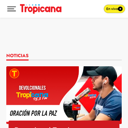
En vivo
Desplegar menú principal
Ir al contenido
NOTICIAS