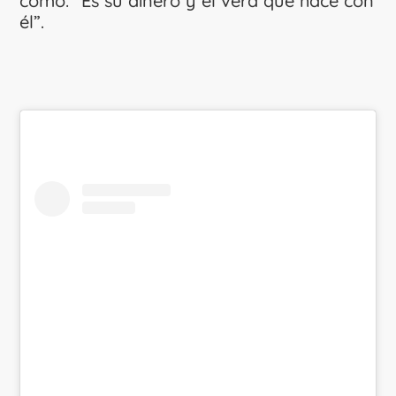
como: “Es su dinero y él verá qué hace con
él”.