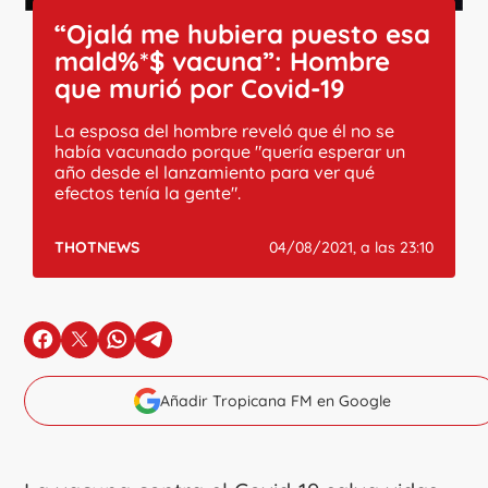
“Ojalá me hubiera puesto esa
mald%*$ vacuna”: Hombre
que murió por Covid-19
La esposa del hombre reveló que él no se
había vacunado porque "quería esperar un
año desde el lanzamiento para ver qué
efectos tenía la gente".
THOTNEWS
04/08/2021, a las 23:10
en Facebook
en X
en Whatsapp
en Telegram
Añadir Tropicana FM en Google