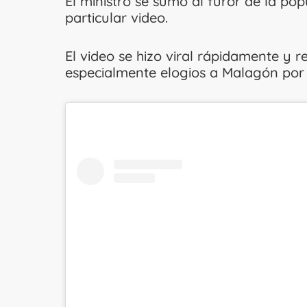
El ministro se sumó al furor de la pop
particular video.
El video se hizo viral rápidamente y r
especialmente elogios a Malagón por 