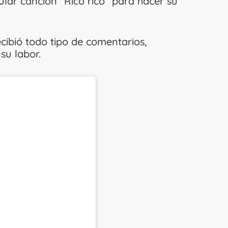
ular canción “Rico rico” para hacer su
ecibió todo tipo de comentarios,
su labor.