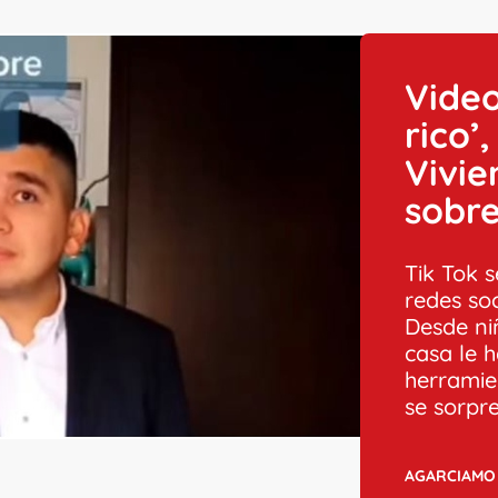
Video
rico’
Vivie
sobre
Tik Tok 
redes so
Desde ni
casa le 
herramie
se sorpre
AGARCIAMO