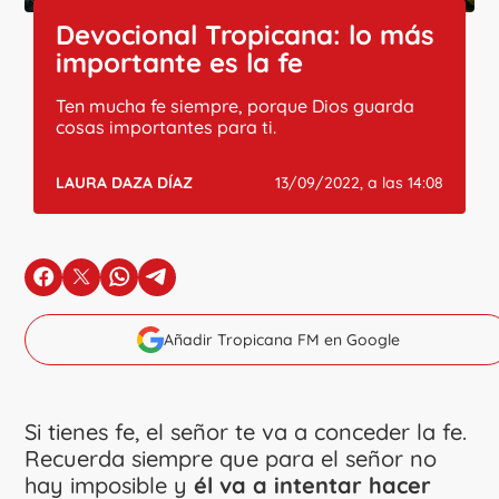
Devocional Tropicana: lo más
importante es la fe
Ten mucha fe siempre, porque Dios guarda
cosas importantes para ti.
LAURA DAZA DÍAZ
13/09/2022, a las 14:08
en Facebook
en X
en Whatsapp
en Telegram
Añadir Tropicana FM en Google
Si tienes fe, el señor te va a conceder la fe.
Recuerda siempre que para el señor no
hay imposible y
él va a intentar hacer