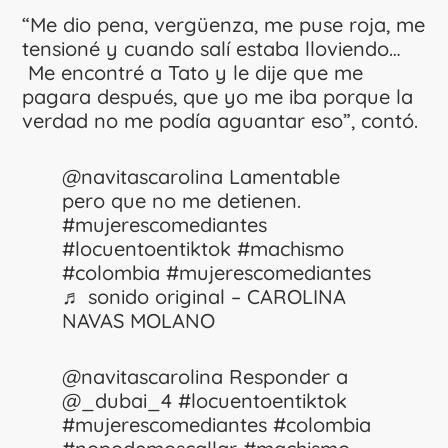
“Me dio pena, vergüenza, me puse roja, me
tensioné y cuando salí estaba lloviendo…
Me encontré a Tato y le dije que me
pagara después, que yo me iba porque la
verdad no me podía aguantar eso”, contó.
@navitascarolina
Lamentable
pero que no me detienen.
#mujerescomediantes
#locuentoentiktok
#machismo
#colombia
#mujerescomediantes
♬ sonido original – CAROLINA
NAVAS MOLANO
@navitascarolina
Responder a
@_dubai_4
#locuentoentiktok
#mujerescomediantes
#colombia