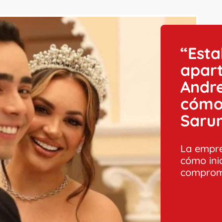
“Esta
apar
Andre
cómo 
Saru
La empre
cómo ini
comprome