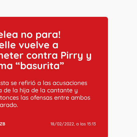
elea no para!
lle vuelve a
eter contra Pirry y
ama “basurita”
ista se refirió a las acusaciones
 de la hija de la cantante y
tonces las ofensas entre ambos
arado.
ZB
18/02/2022, a las 15:13