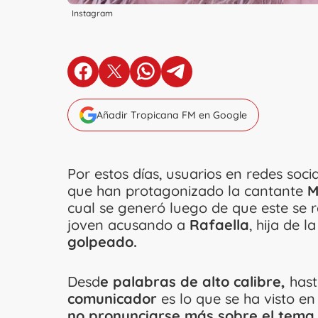
Instagram
en Facebook
en X
en Whatsapp
en Telegram
Añadir Tropicana FM en Google
Por estos días, usuarios en redes socia
que han protagonizado la cantante
M
cual se generó luego de que este se re
joven acusando a
Rafaella
, hija de l
golpeado.
Desd
e palabras de alto calibre,
hast
comunicador
es lo que se ha visto en
no pronunciarse más sobre el tema