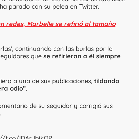
o ha parado con su pelea en Twitter.
en redes, Marbelle se refirió al tamaño
erlas’, continuando con las burlas por la
s seguidores que
se refirieran a él siempre
iera a una de sus publicaciones,
tildando
era odio”.
omentario de su seguidor y corrigió sus
.
://t.co/jDArJbjkOP