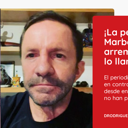
¡La p
Marbe
arrem
lo ll
El period
en contra
desde en
no han p
DRODRIGUE