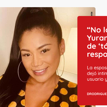
“No l
Yuran
de ‘t
resp
La espos
dejó inti
usuario 
DRODRIGUE