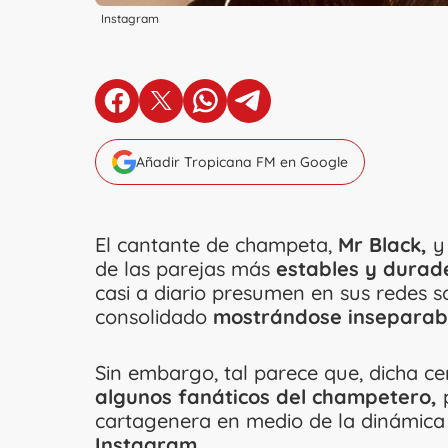
Instagram
en Facebook
en X
en Whatsapp
en Telegram
Añadir Tropicana FM en Google
El cantante de champeta,
Mr Black,
y 
de las parejas más
estables y durade
casi a diario presumen en sus redes 
consolidado
mostrándose inseparab
Sin embargo, tal parece que, dicha 
algunos fanáticos del champetero,
p
cartagenera en medio de la dinámic
Instagram.