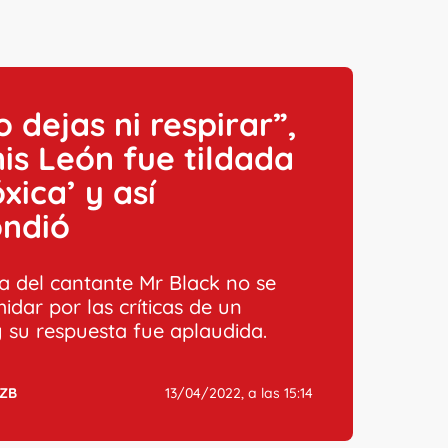
o dejas ni respirar”,
is León fue tildada
óxica’ y así
ondió
a del cantante Mr Black no se
midar por las críticas de un
y su respuesta fue aplaudida.
ZB
13/04/2022, a las 15:14