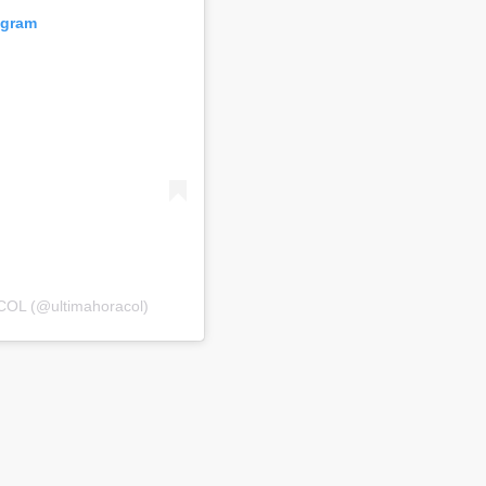
agram
COL (@ultimahoracol)