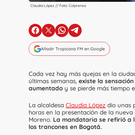
Claudia López // Foto: Colprensa
en Facebook
en X
en Whatsapp
en Telegram
Añadir Tropicana FM en Google
Cada vez hay más quejas en la ciudad
últimas semanas,
existe la sensació
aumentado
y se pierde más tiempo en
La alcaldesa
Claudia López
dio unas p
horas en la presentación de la nueva 
Moreno.
La mandataria se refirió a l
los trancones en Bogotá.