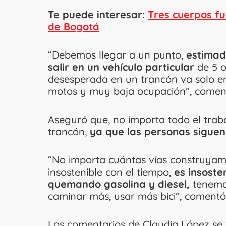
Te puede interesar:
Tres cuerpos fu
de Bogotá
“Debemos llegar a un punto,
estimado
salir en un vehículo particular
de 5 o
desesperada en un trancón va solo e
motos y muy baja ocupación”, comen
Aseguró que, no importa todo el trab
trancón,
ya que las personas siguen 
“No importa cuántas vías construya
insostenible con el tiempo,
es insoste
quemando gasolina y diesel,
tenemos
caminar más, usar más bici”, comentó
Los comentarios de Claudia López se