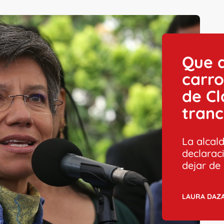
Que d
carro
de Cl
tran
La alcal
declarac
dejar de
LAURA DAZA