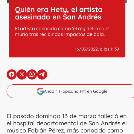
Quién era Hety, el artista
asesinado en San Andrés
El artista conocido como 'el rey del creole'
murió tras recibir dos impactos de bala.
16/03/2022, a las 11:39
en Facebook
en X
en Whatsapp
en Telegram
Añadir Tropicana FM en Google
El pasado domingo 13 de marzo falleció en
el hospital departamental de San Andrés el
músico Fabián Pérez, más conocido como