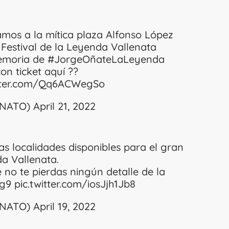
tamos a la mítica plaza Alfonso López
 Festival de la Leyenda Vallenata
emoria de
#JorgeOñateLaLeyenda
con ticket aquí ??
itter.com/Qq6ACWegSo
LENATO)
April 21, 2022
s localidades disponibles para el gran
da Vallenata.
no te pierdas ningún detalle de la
Og9
pic.twitter.com/iosJjh1Jb8
LENATO)
April 19, 2022