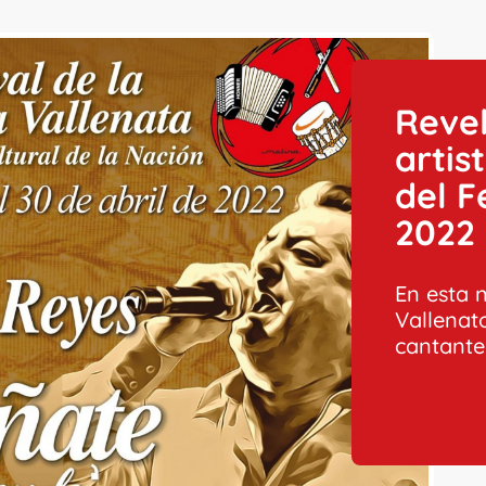
Revel
artis
del F
2022
En esta n
Vallenat
cantante