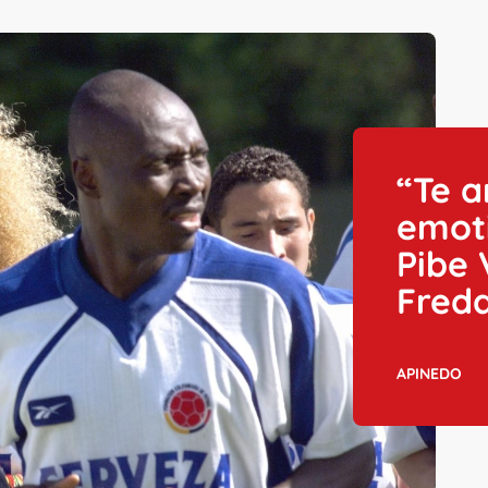
“Te 
emot
Pibe
Fred
APINEDO