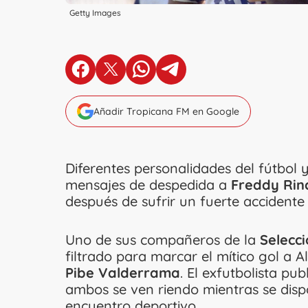
Getty Images
en Facebook
en X
en Whatsapp
en Telegram
Añadir Tropicana FM en Google
Diferentes personalidades del fútbol 
mensajes de despedida a
Freddy Rin
después de sufrir un fuerte accidente 
Uno de sus compañeros de la
Selecc
filtrado para marcar el mítico gol a A
Pibe Valderrama
. El exfutbolista pu
ambos se ven riendo mientras se disp
encuentro deportivo.