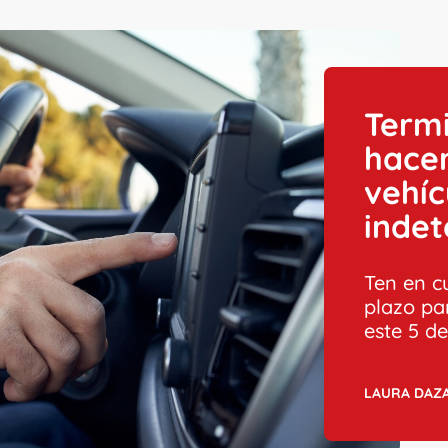
Termi
hacer
vehíc
inde
Ten en c
plazo pa
este 5 d
LAURA DAZA