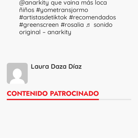
@anarkity
que vaina más loca
ñiños
#yometransjormo
#artistasdetiktok
#recomendados
#greenscreen
#rosalia
♬ sonido
original – anarkity
Laura Daza Díaz
CONTENIDO PATROCINADO