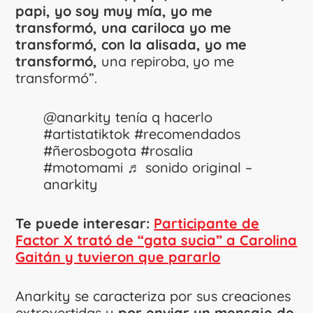
papi, yo soy muy mía, yo me
transformó, una cariloca yo me
transformó, con la alisada, yo me
transformó,
una repiroba, yo me
transformó”.
@anarkity
tenía q hacerlo
#artistatiktok
#recomendados
#ñerosbogota
#rosalia
#motomami
♬ sonido original –
anarkity
Te puede interesar:
Participante de
Factor X trató de “gata sucia” a Carolina
Gaitán y tuvieron que pararlo
Anarkity se caracteriza por sus creaciones
extrovertidas y
por enviar un mensaje de