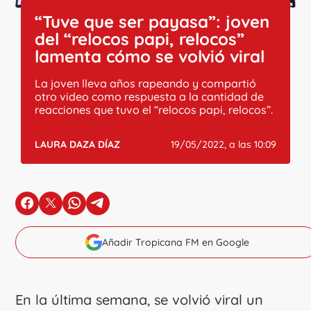
“Tuve que ser payasa”: joven
del “relocos papi, relocos”
lamenta cómo se volvió viral
La joven lleva años rapeando y compartió
otro video como respuesta a la cantidad de
reacciones que tuvo el “relocos papi, relocos”.
LAURA DAZA DÍAZ
19/05/2022, a las 10:09
en Facebook
en X
en Whatsapp
en Telegram
Añadir Tropicana FM en Google
En la última semana, se volvió viral un