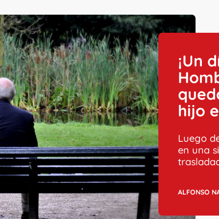
¡Un d
Homb
qued
hijo 
Luego de
en una si
trasladad
ALFONSO N