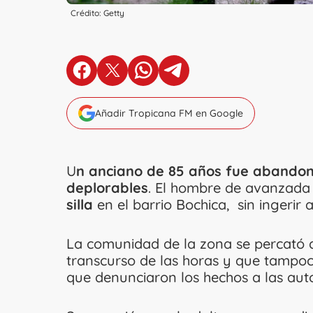
Crédito: Getty
en Facebook
en X
en Whatsapp
en Telegram
Añadir Tropicana FM en Google
U
n anciano de 85 años fue abandon
deplorables
. El hombre de avanzad
silla
en el barrio Bochica, sin ingerir a
La comunidad de la zona se percató
transcurso de las horas y que tampoco 
que denunciaron los hechos a las aut