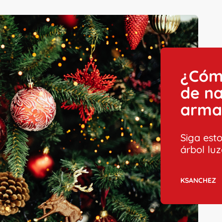
¿Cómo
de na
arma
Siga est
árbol lu
KSANCHEZ