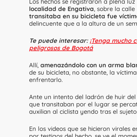
Los hechos se registraron a plena luz 
localidad de Engativa
, sobre la call
transitaba en su bicicleta fue vícti
delincuente que a la altura de un se
Te puede interesar:
¡Tenga mucho cu
peligrosos de Bogotá
Allí,
amenazándolo con un arma bla
de su bicicleta, no obstante, la vícti
enfrentarlo.
Ante un intento del ladrón de huir de
que transitaban por el lugar se perca
auxilian al ciclista yendo tras el sujeto
En los videos que se hicieron virales 
por testigos del hecho, se ve el mom