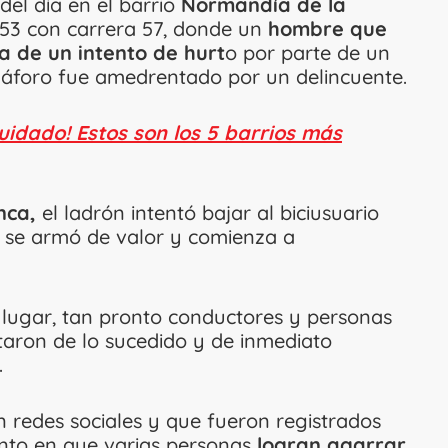
del día en el barrio
Normandía de la
e 53 con carrera 57, donde un
hombre que
ma de un intento de hurt
o por parte de un
máforo fue amedrentado por un delincuente.
idado! Estos son los 5 barrios más
nca,
el ladrón intentó bajar al biciusuario
ma se armó de valor y comienza a
l lugar, tan pronto conductores y personas
taron de lo sucedido y de inmediato
.
en redes sociales y que fueron registrados
ento en que varias personas
logran agarrar