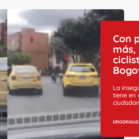
Con 
más, 
cicli
Bogo
La insegu
tiene en
ciudadan
DRODRIGUE