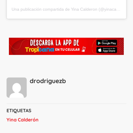
Una publicación compartida de Yina Calderon (@yinacalderonoficialdj)
drodriguezb
ETIQUETAS
Yina Calderón