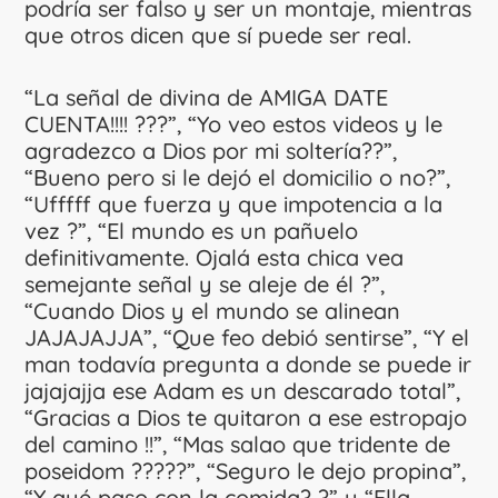
podría ser falso y ser un montaje, mientras
que otros dicen que sí puede ser real.
“La señal de divina de AMIGA DATE
CUENTA!!!! ???”, “Yo veo estos videos y le
agradezco a Dios por mi soltería??”,
“Bueno pero si le dejó el domicilio o no?”,
“Ufffff que fuerza y que impotencia a la
vez ?”, “El mundo es un pañuelo
definitivamente. Ojalá esta chica vea
semejante señal y se aleje de él ?”,
“Cuando Dios y el mundo se alinean
JAJAJAJJA”, “Que feo debió sentirse”, “Y el
man todavía pregunta a donde se puede ir
jajajajja ese Adam es un descarado total”,
“Gracias a Dios te quitaron a ese estropajo
del camino !!”, “Mas salao que tridente de
poseidom ?????”, “Seguro le dejo propina”,
“Y qué paso con la comida? ?” y “Ella