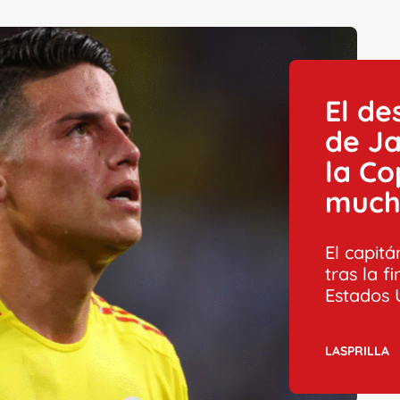
El d
de Ja
la Co
much
El capitá
tras la 
Estados 
LASPRILLA