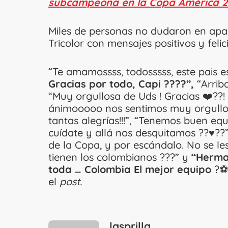
subcampeona en la Copa América 
Miles de personas no dudaron en apar
Tricolor con mensajes positivos y felic
“Te amamossss, todosssss, este pais es
Gracias por todo, Capi ????”,
“Arriba
“Muy orgullosa de Uds ! Gracias ❤️??!
ánimooooo nos sentimos muy orgullos
tantas alegrías!!!”, “Tenemos buen eq
cuídate y allá nos desquitamos ??♥️??
de la Copa, y por escándalo. No se les
tienen los colombianos ???” y
“Herma
toda … Colombia El mejor equipo
?⚽️
el
post.
lasprilla