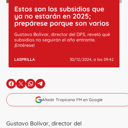
Estos son los subsidios que
ya no estarán en 2025;
prepárese porque son varios
Gustavo Bolívar, director del DPS, reveló qué
subsidios no seguirán el año entrante.
¡Entérese!
LASPRILLA
30/12/2024, a las 09:42
en Facebook
en X
en Whatsapp
en Telegram
Añadir Tropicana FM en Google
Gustavo Bolívar, director del