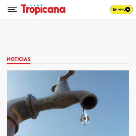
En vivo
Desplegar menú principal
Ir al contenido
NOTICIAS