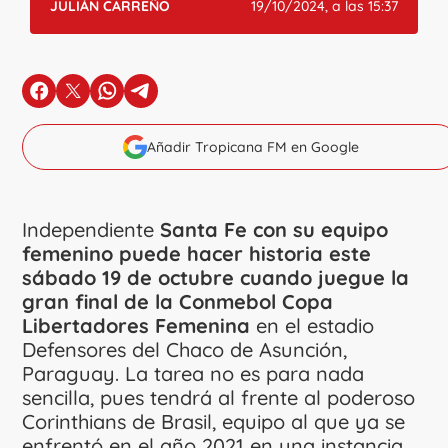
JULIÁN CARREÑO
19/10/2024, a las 15:37
en Facebook
en X
en Whatsapp
en Telegram
Añadir Tropicana FM en Google
Independiente
Santa Fe con su equipo
femenino puede hacer historia este
sábado 19 de octubre cuando juegue la
gran final de la Conmebol Copa
Libertadores Femenina
en el estadio
Defensores del Chaco de Asunción,
Paraguay. La tarea no es para nada
sencilla, pues tendrá al frente al poderoso
Corinthians de Brasil, equipo al que ya se
enfrentó en el año 2021 en una instancia