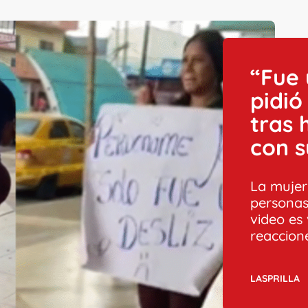
“Fue 
pidió
tras 
con 
La mujer
personas
video es 
reaccion
LASPRILLA