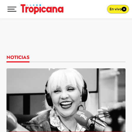
En vivo
Desplegar menú principal
Ir al contenido
NOTICIAS