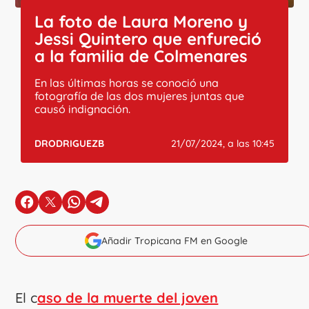
La foto de Laura Moreno y
Jessi Quintero que enfureció
a la familia de Colmenares
En las últimas horas se conoció una
fotografía de las dos mujeres juntas que
causó indignación.
DRODRIGUEZB
21/07/2024, a las 10:45
en Facebook
en X
en Whatsapp
en Telegram
Añadir Tropicana FM en Google
El c
aso de la muerte del joven